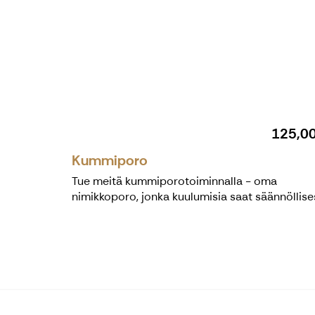
125,0
Kummiporo
Tue meitä kummiporotoiminnalla - oma
nimikkoporo, jonka kuulumisia saat säännöllises