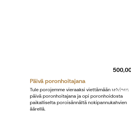
Hunter of
500,0
Päivä poronhoitajana
Tervet
Tule porojemme vieraaksi viettämään talvinen
päivä poronhoitajana ja opi poronhoidosta
paikalliselta poroisännältä nokipannukahvien
äärellä.