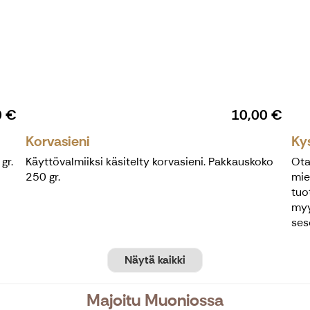
0 €
10,00 €
Korvasieni
Kys
gr.
Käyttövalmiiksi käsitelty korvasieni. Pakkauskoko
Ota
250 gr.
mie
tuo
myy
ses
Näytä kaikki
Majoitu Muoniossa