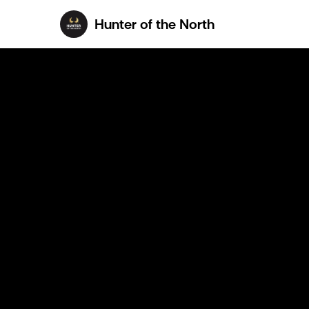
Hunter of the N
Hunter of the North
Hunter
Edellinen
of
the
North