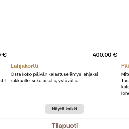
0 €
400,00 €
Lahjakortti
Pä
Osta koko päivän kalastuselämys lahjaksi
Mit
ti!
rakkaalle, sukulaiselle, ystävälle.
Täs
kal
loh
Näytä kaikki
Tilapuoti