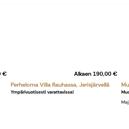
0 €
Alkaen
190,00 €
Perheloma Villa Rauhassa, Jerisjärvellä
Muo
Ympärivuotisesti varattavissa!
Muo
Majo