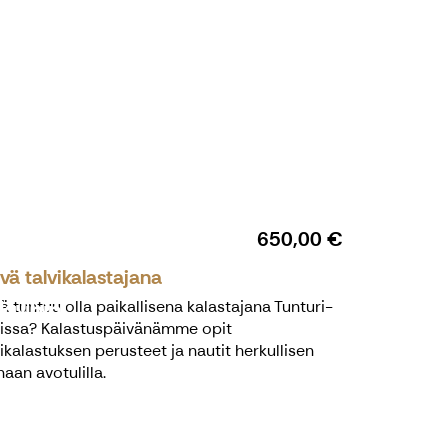
 Pohjoisen
650,00 €
vä talvikalastajana
kuihin!
tä tuntuu olla paikallisena kalastajana Tunturi-
issa? Kalastuspäivänämme opit
vikalastuksen perusteet ja nautit herkullisen
naan avotulilla.