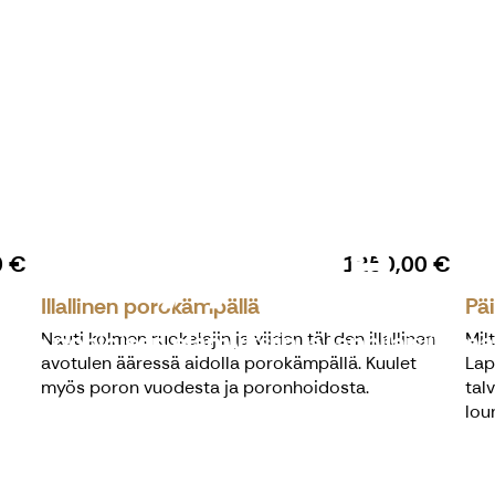
 the North -
Pyytäjä
0 €
1250,00 €
Illallinen porokämpällä
Päi
uloa pohjoisen elämyksiin ja lappilaisiin ma
Nauti kolmen ruokalajin ja viiden tähden illallinen
Mil
avotulen ääressä aidolla porokämpällä. Kuulet
Lap
myös poron vuodesta ja poronhoidosta.
tal
lou