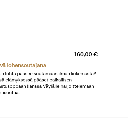
160,00 €
ivä lohensoutajana
en lohta pääsee soutamaan ilman kokemusta?
sä elämyksessä pääset paikallisen
astusoppaan kanssa Väylälle harjoittelemaan
ensoutua.