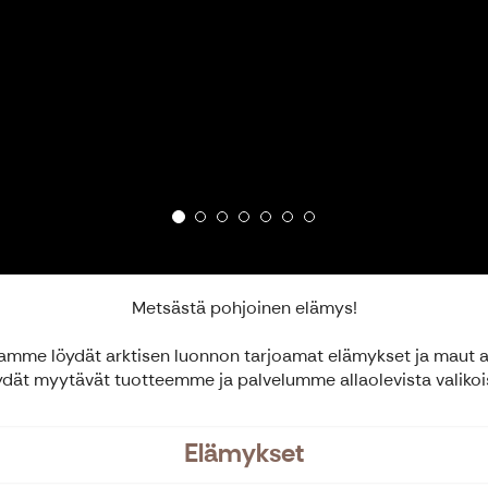
Metsästä pohjoinen elämys!
amme löydät arktisen luonnon tarjoamat elämykset ja maut ai
dät myytävät tuotteemme ja palvelumme allaolevista valikoi
Elämykset