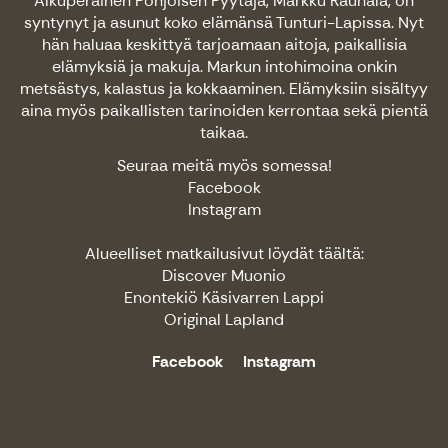
Alkuperäinen Pohjoisen Pyytäjä, Markku Rauhala, on
syntynyt ja asunut koko elämänsä Tunturi-Lapissa. Nyt
hän haluaa keskittyä tarjoamaan aitoja, paikallisia
elämyksiä ja makuja. Markun intohimoina onkin
metsästys, kalastus ja kokkaaminen. Elämyksiin sisältyy
aina myös paikallisten tarinoiden kerrontaa sekä pientä
taikaa.
Seuraa meitä myös somessa!
Facebook
Instagram
Alueelliset matkailusivut löydät täältä:
Discover Muonio
Enontekiö Käsivarren Lappi
Original Lapland
Facebook
Instagram