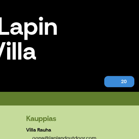
 Lapin
illa
20
Kauppias
Villa Rauha
oona@laplandoutdoor.com