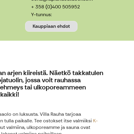
+ 358 (0)400 505952
Y-tunnus:
Kauppiaan ehdot
aan arjen kiireistä. Näetkö takkatulen
atuolin, jossa voit rauhassa
n pehmeys tai ulkoporeammeen
kaikki!
saolo on luksusta. Villa Rauha tarjoaa
in tulla paikalle. Tee ostokset itse valmiiksi
K-
ut valmiina, ulkoporeamme ja sauna ovat
 lakanat valmiina paikoillaan.