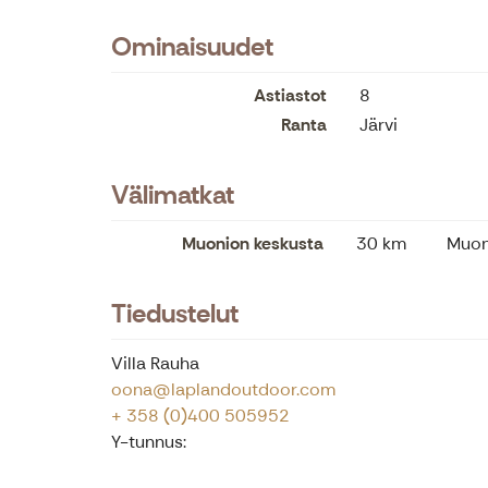
Ominaisuudet
Astiastot
8
Ranta
Järvi
Välimatkat
Muonion keskusta
30 km
Muoni
Tiedustelut
Villa Rauha
oona@laplandoutdoor.com
+ 358 (0)400 505952
Y-tunnus: