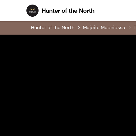
Hunter of the N
Hunter of the North
Hunter of the North
Majoitu Muoniossa
T