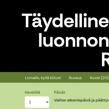
Täydellin
luonnon 
Täydellinen lyhytloma Lapin luo
Lomalle, kyllä kiitos!
Kuvaus
Kuvat (20)
Henkilöä
Päivät
Valitse alkamispäivä ja päätty