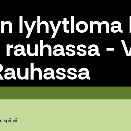
en lyhytloma
rauhassa - V
Rauhassa
nnon rauhassa - Villa Rauhassa
mispäivä