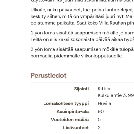
Ulkoile, nuku päiväunet, lue, pelaa lautapelej
Keskity siihen, mitä on ympärilläsi juuri nyt
poistumme paikalta. Saat koko Villa Rauhan pi
1 yön loma sisältää saapumisen mökille jo aam
Teillä on siis kaksi kokonaista päivää aikaa h
2 yön loma sisältää saapumisen mökille tulopäi
normaalia pidemmälle viikonlopputauolle.
Perustiedot
Sijainti
Kittilä
Kulkulantie 3, 
Lomakohteen tyyppi
Huvila
Asuinpinta-ala
90
Vuoteiden määrä
5
Lisävuoteet
2