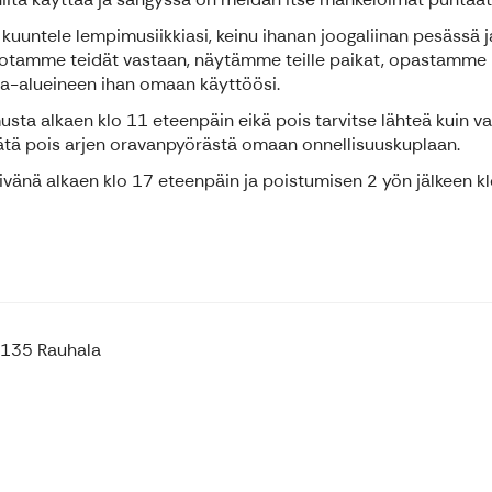
eä, kuuntele lempimusiikkiasi, keinu ihanan joogaliinan pesäs
. Me otamme teidät vastaan, näytämme teille paikat, opastamm
ha-alueineen ihan omaan käyttöösi.
usta alkaen klo 11 eteenpäin eikä pois tarvitse lähteä kuin 
ypätä pois arjen oravanpyörästä omaan onnellisuuskuplaan.
vänä alkaen klo 17 eteenpäin ja poistumisen 2 yön jälkeen k
99135 Rauhala