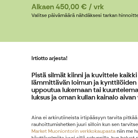
Alkaen 450,00 € / vrk
Valitse päivämäärä nähdäksesi tarkan hinnoitte
Irtiotto arjesta!
Pistä silmät kiinni ja kuvittele kaik
lämmittävän loimun ja kynttilöiden
uppoutua lukemaan tai kuuntelema
luksus ja oman kullan kainalo aiva
Aina ei arkirutiineista irtipääsyyn tarvita pitk
rauhoittumishetken juuri silloin kun sen tarvitset
Market Muoniontorin verkkokaupasta
niin me h
käyttövalmiita juuri sillä sekunnilla, kun halua