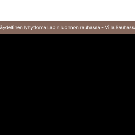
orth
äydellinen lyhytloma Lapin luonnon rauhassa - Villa Rauhass