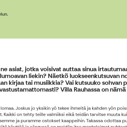
lun.
ki ne asiat, jotka voisivat auttaa sinua irtautum
 lumoavan liekin? Näetkö luokseenkutsuvan noj
an kirjaa tai musiikkia? Vai kutsuuko sohva
n vastustamattomasti? Villa Rauhassa on nämä 
ää lomaa. Joskus jo yksikin yö tekee ihmeitä ja kahden yön pois
. Kaikki on tehty teille valmiiksi eikä teidän tarvitse muuta ku
aemme ja puramme ostokset kaappeihin. Takassa odottaa pu
t niitä käyttää ja sängyssä on meidän itse mankeloimat puhtaat